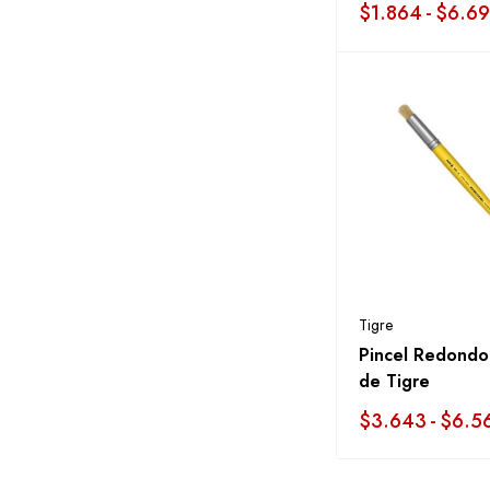
$
1.864
-
$
6.6
Tigre
Pincel Redondo
de Tigre
$
3.643
-
$
6.5