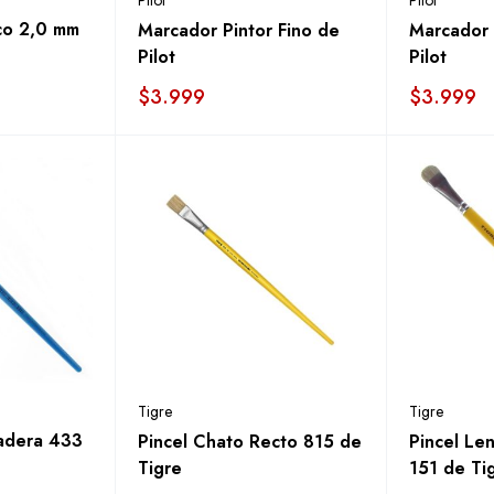
Pilot
Pilot
co 2,0 mm
Marcador Pintor Fino de
Marcador 
Pilot
Pilot
$
3.999
$
3.999
Tigre
Tigre
adera 433
Pincel Chato Recto 815 de
Pincel Le
Tigre
151 de Ti