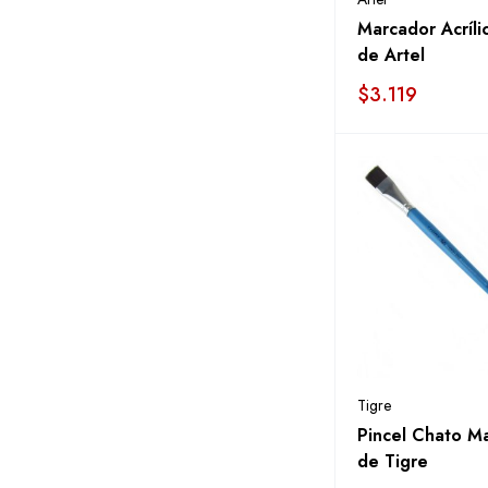
Marcador Acríli
de Artel
$
3.119
Tigre
Pincel Chato M
de Tigre