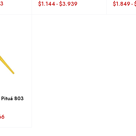
93
$
1.144
-
$
3.939
$
1.849
-
 Pituá 803
66