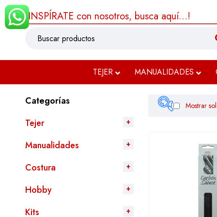
¡INSPÍRATE con nosotros, busca aquí...!
TEJER
MANUALIDADES
Categorías
Mostrar sol
Tejer
Manualidades
$1.144
Costura
Filtrar
Hobby
Kits