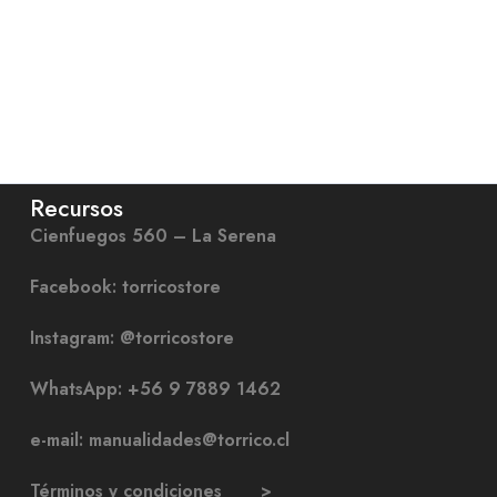
Recursos
Cienfuegos 560 – La Serena
Facebook: torricostore
Instagram: @torricostore
WhatsApp: +56 9 7889 1462
e-mail: manualidades@torrico.cl
Términos y condiciones >