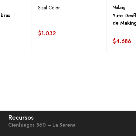
Sisal Color
Making
bras
Yute Desf
de Makin
$
1.032
$
4.686
Recursos
Cienfuegos 560 – La Serena