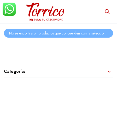
No se encontraron productos que concuerden con la selección.
Categorías