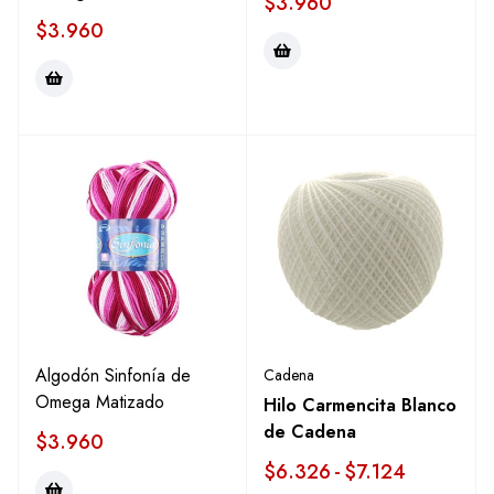
$
3.960
$
3.960
Algodón Sinfonía de
Cadena
Omega Matizado
Hilo Carmencita Blanco
de Cadena
$
3.960
$
6.326
-
$
7.124