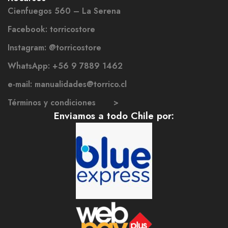
Cienfuegos 560 – La Serena
Facebook: torricostore
Instagram: @torricostore
WhatsApp: +56 9 7889 1462
e-mail: manualidades@torrico.cl
Términos y condiciones >
Enviamos a todo Chile por: