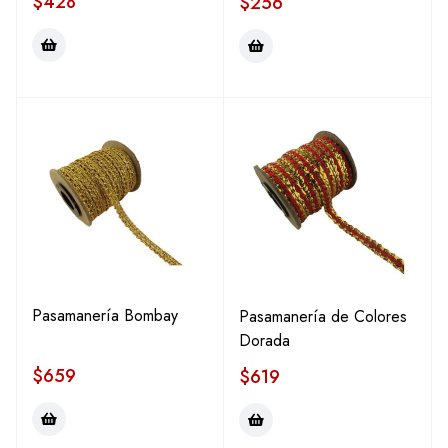
$
428
$
256
Pasamanería Bombay
Pasamanería de Colores
Dorada
$
659
$
619