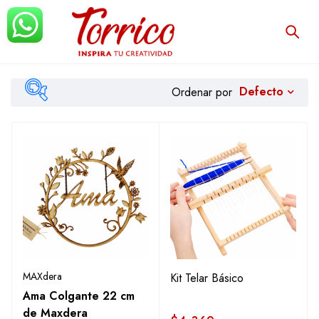
Defecto
Ordenar por
$4.369
$5.499
Filtrar
MAXdera
Kit Telar Básico
Ama Colgante 22 cm
de Maxdera