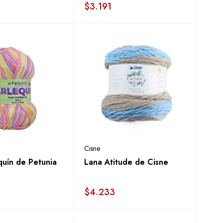
$
3.191
Cisne
quín de Petunia
Lana Atitude de Cisne
$
4.233