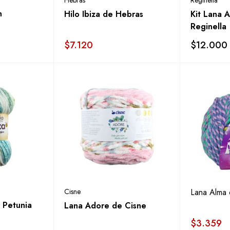
Hebras
Reginella
n
Hilo Ibiza de Hebras
Kit Lana 
Reginella
$
7.120
$
12.000
Cisne
Lana Alma 
 Petunia
Lana Adore de Cisne
$
3.359