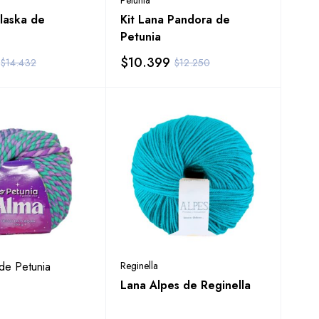
Petunia
Alaska de
Kit Lana Pandora de
Petunia
$
10.399
$
14.432
$
12.250
de Petunia
Reginella
Lana Alpes de Reginella