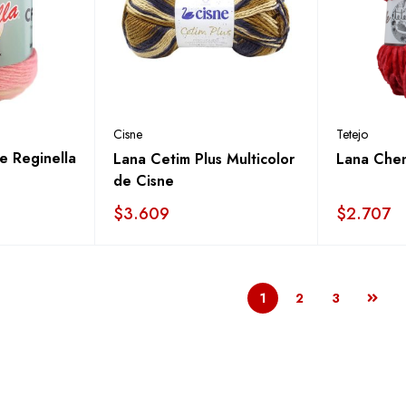
Cisne
Tetejo
e Reginella
Lana Cetim Plus Multicolor
Lana Chen
de Cisne
$
3.609
$
2.707
1
2
3