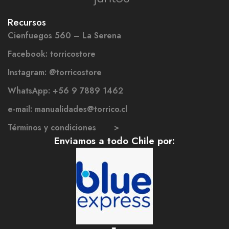
Recursos
Cienfuegos 560 – La Serena
Facebook: torricostore
Instagram: @torricostore
WhatsApp: +56 9 7889 1462
e-mail: manualidades@torrico.cl
Términos y condiciones >
Enviamos a todo Chile por: