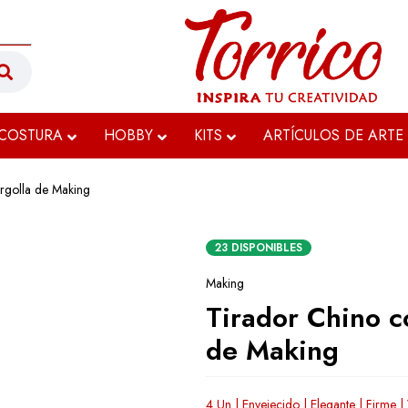
COSTURA
HOBBY
KITS
ARTÍCULOS DE ARTE
rgolla de Making
23 DISPONIBLES
Making
Tirador Chino c
de Making
4 Un | Envejecido | Elegante | Firme |