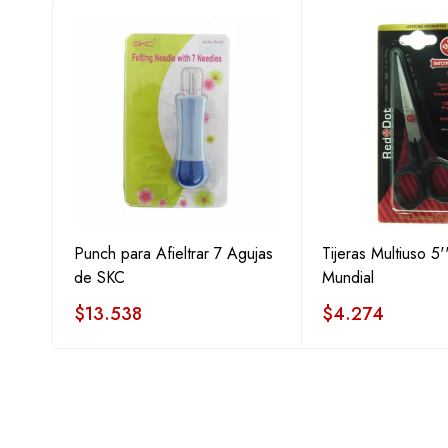
y
Punch para Afieltrar 7 Agujas
Tijeras Multiuso 5'
de SKC
Mundial
$
13.538
$
4.274