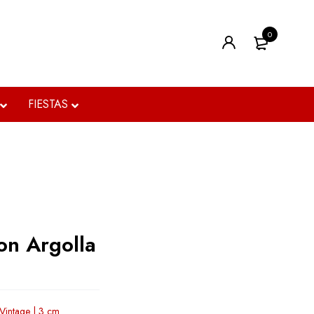
0
FIESTAS
on Argolla
 Vintage | 3 cm