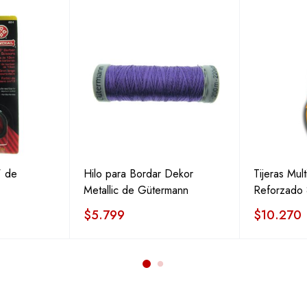
' de
Hilo para Bordar Dekor
Tijeras Mul
Metallic de Gütermann
Reforzado 
$
5.799
$
10.270