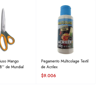
tiuso Mango
Pegamento Multicolage Textil
Aguj
8'' de Mundial
de Acrilex
$
9.006
$
2