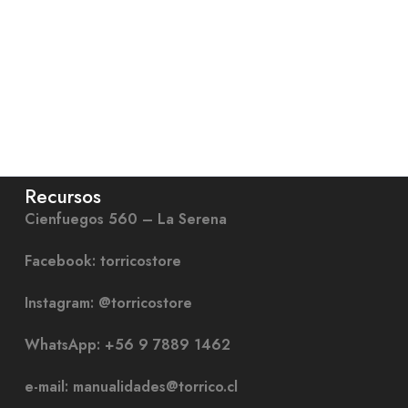
Recursos
Cienfuegos 560 – La Serena
Facebook: torricostore
Instagram: @torricostore
WhatsApp: +56 9 7889 1462
e-mail: manualidades@torrico.cl