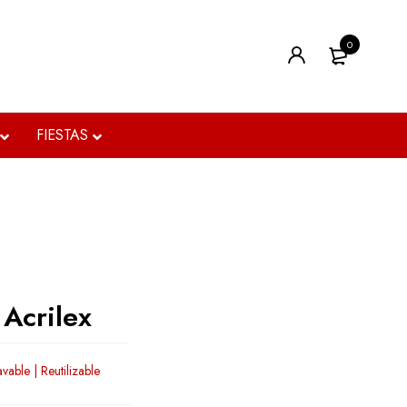
0
FIESTAS
 Acrilex
vable | Reutilizable