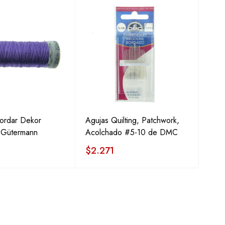
Bordar Dekor
Agujas Quilting, Patchwork,
Pega
e Gütermann
Acolchado #5-10 de DMC
de A
$
2.271
$
9