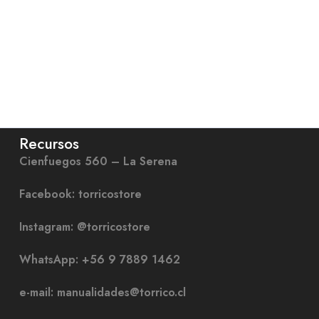
Recursos
Cienfuegos 560 – La Serena
Facebook: torricostore
Instagram: @torricostore
WhatsApp: +56 9 7889 1462
e-mail: manualidades@torrico.cl