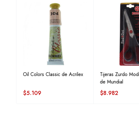
xtil
Oil Colors Classic de Acrilex
Tijeras Zurdo Modi
de Mundial
$
5.109
$
8.982