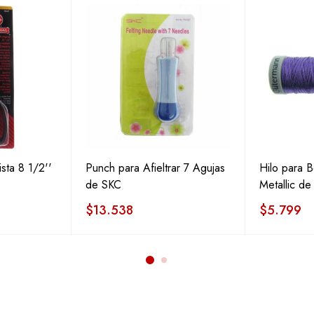
sta 8 1/2''
Punch para Afieltrar 7 Agujas
Hilo para 
de SKC
Metallic d
$
13.538
$
5.799