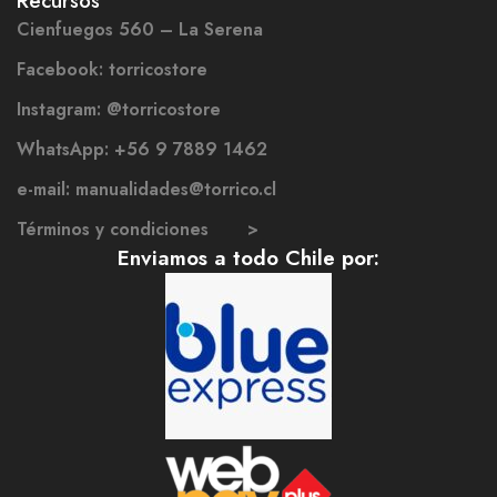
Recursos
Cienfuegos 560 – La Serena
Facebook: torricostore
Instagram: @torricostore
WhatsApp: +56 9 7889 1462
e-mail: manualidades@torrico.cl
Términos y condiciones >
Enviamos a todo Chile por: