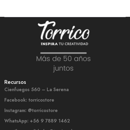
Recursos
Cienfuegos 560 – La Serena
Facebook: torricostore
Instagram: @torricostore
WhatsApp: +56 9 7889 1462