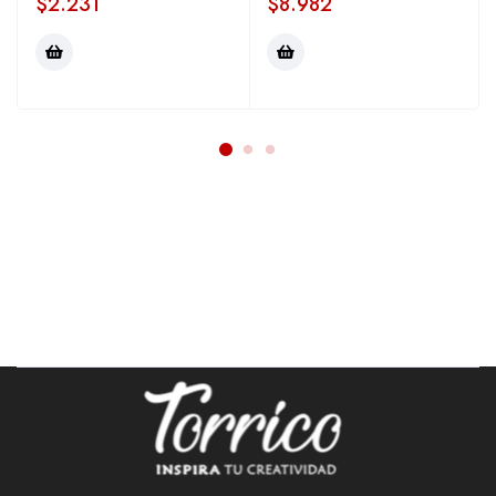
$
2.231
$
8.982