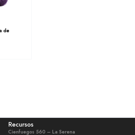
a de
Recursos
Cienfuegos 560 – La Serena