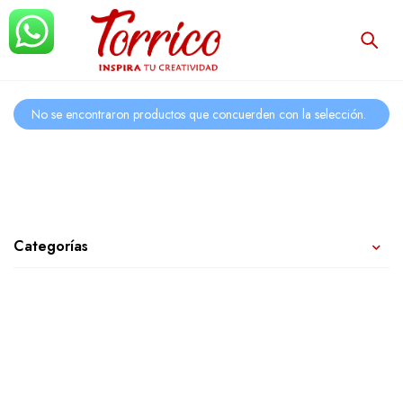
No se encontraron productos que concuerden con la selección.
Categorías