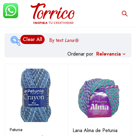
Clear All
By text:
Lana
Relevancia
Ordenar por
$179
$569.999
Filtrar
Petunia
Lana Alma de Petunia