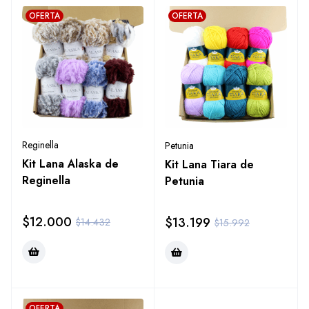
OFERTA
OFERTA
Reginella
Petunia
Kit Lana Alaska de
Kit Lana Tiara de
Reginella
Petunia
$
12.000
$
13.199
$
14.432
$
15.992
OFERTA