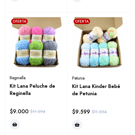
OFERTA
OFERTA
Reginella
Petunia
Kit Lana Peluche de
Kit Lana Kinder Bebé
Reginella
de Petunia
$
9.000
$
9.599
$
11.394
$
11.394