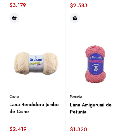
$
3.179
$
2.583
Cisne
Petunia
Lana Rendidora Jumbo
Lana Amigurumi de
de Cisne
Petunia
$
2.419
$
1.320